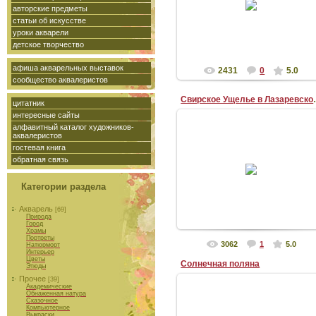
Бумага Fabriano 300г/м2, акварель
авторские предметы
Высота: 28,2см Ширина: 21см
статьи об искусстве
Пр...
уроки акварели
Аква_Рель
детское творчество
афиша акварельных выставок
2431
0
5.0
сообщество аквалеристов
Свирское Уще
цитатник
интересные сайты
алфавитный каталог художников-
аквалеристов
гостевая книга
13-06-2011
обратная связь
Москва
Бумага Fabriano 300г/м2, акварель
Категории раздела
Высота: 24см Ширина: 19,5см
Акварель
[69]
Природа
Город
Храмы
Аква_Рель
Портреты
3062
1
5.0
Натюрморт
Интерьер
Цветы
Солнечная поляна
Этюды
Прочее
[39]
Академические
Обнаженная натура
Сказочное
Компьютерное
02-06-2011
Выкраски