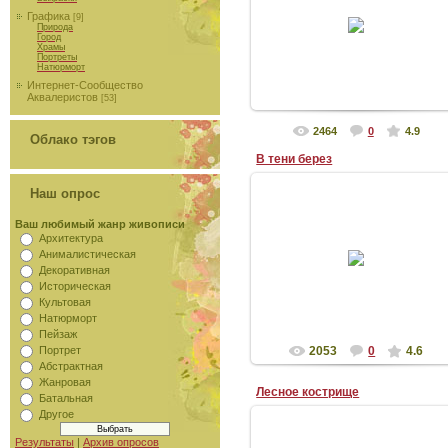
Графика
[9]
Москва
Природа
Бумага Гознак 280г/м2, акварель
Город
Храмы
Высота: 19см Ширина: 29см
Портреты
Натюрморт
Интернет-Сообщество
Аквалеристов
[53]
Аква_Рель
2464
0
4.9
Облако тэгов
В тени берез
Наш опрос
18-05-2011
Ваш любимый жанр живописи
Москва
Архитектура
Бумага Canson Montval Torchon
Анималистическая
270г/м2, акварель
Декоративная
Высота: 15см Ширина: 23см
Историческая
Нет в...
Культовая
Аква_Рель
Натюрморт
Пейзаж
Портрет
2053
0
4.6
Абстрактная
Жанровая
Лесное кострище
Батальная
Другое
Результаты
|
Архив опросов