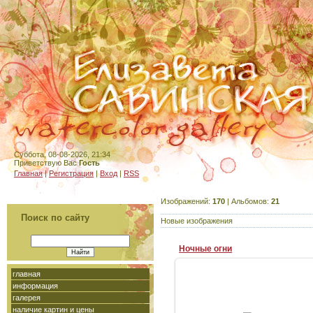
Суббота, 08-08-2026, 21:34
Приветствую Вас
Гость
Главная
|
Регистрация
|
Вход
|
RSS
Изображений:
170
| Альбомов:
21
Поиск по сайту
Новые изображения
Ночные огни
главная
информация
27-06-2012
галерея
Москва, вид на Кремль
наличие картин и цены