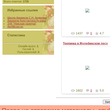
02-05-2011
Всего ответов:
1735
Москва
Бумага Гознак 280г/м2, акварель
Избранные ссылки
Высота: 19см Ширина: 14см
Нет в продаже
Школа Акварели С.Н. Андрияки
Акварели Константина Куземы
Аква_Рель
ЗХК "Невская палитра"
АртМетео.ру
1437
0
4.7
Статистика
Тропинка в Жулебинском лесу
Онлайн всего:
1
Гостей:
1
Пользователей:
0
28-04-2011
Москва
Бумага Fabriano 300г/м2, акварель
Высота: 17см Ширина: 14,5см
Нет в продаже
Аква_Рель
1602
0
5.0