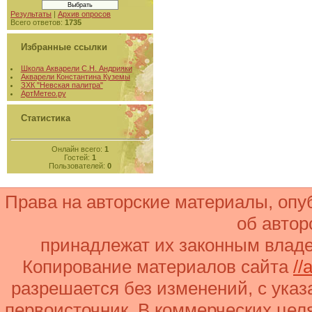
Результаты
|
Архив опросов
Всего ответов:
1735
Избранные ссылки
Школа Акварели С.Н. Андрияки
Акварели Константина Куземы
ЗХК "Невская палитра"
АртМетео.ру
Статистика
Онлайн всего:
1
Гостей:
1
Пользователей:
0
Права на авторские материалы, оп
об автор
принадлежат их законным владе
Копирование материалов сайта
//
разрешается без изменений, с ука
первоисточник. В коммерческих целя