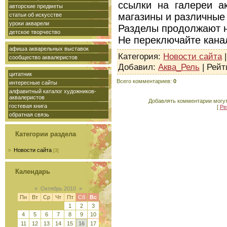
ссылки на галереи а
авторские предметы
магазины и различные
статьи об искусстве
уроки акварели
Разделы продолжают н
детское творчество
Не переключайте канал
афиша акварельных выставок
Категория
:
Новости сайта
сообщество аквалеристов
Добавил
:
Аква_Рель
|
Рейт
цитатник
Всего комментариев
:
0
интересные сайты
алфавитный каталог художников-
аквалеристов
Добавлять комментарии могут
гостевая книга
[
Ре
обратная связь
Категории раздела
Новости сайта
[3]
Календарь
«
Октябрь 2010
»
Пн
Вт
Ср
Чт
Пт
Сб
Вс
1
2
3
4
5
6
7
8
9
10
11
12
13
14
15
16
17