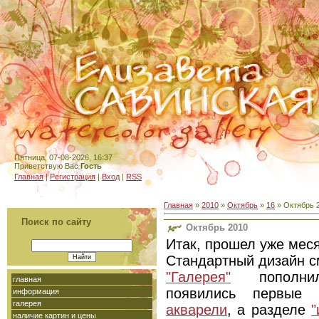
Пятница, 07-08-2026, 16:37
Приветствую Вас
Гость
Главная
|
Регистрация
|
Вход
|
RSS
Главная
»
2010
»
Октябрь
»
16
» Октябрь 
Поиск по сайту
Октябрь 2010
Итак, прошел уже меся
Стандартный дизайн с
"Галерея"
пополнил
главная
появились первые
информация
галерея
акварели
, а разделе
"
наличие картин и цены