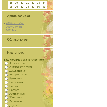
18
19
20
21
22
23
24
25
26
27
28
29
30
31
Архив записей
2010 Сентябрь
2010 Октябрь
2011 Март
Облако тэгов
Наш опрос
Ваш любимый жанр живописи
Архитектура
Анималистическая
Декоративная
Историческая
Культовая
Натюрморт
Пейзаж
Портрет
Абстрактная
Жанровая
Батальная
Другое