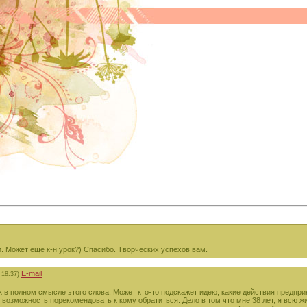
и. Может еще к-н урок?) Спасибо. Творческих успехов вам.
E-mail
 18:37)
в полном смысле этого слова. Может кто-то подскажет идею, какие действия предприня
 возможность порекомендовать к кому обратиться. Дело в том что мне 38 лет, я всю 