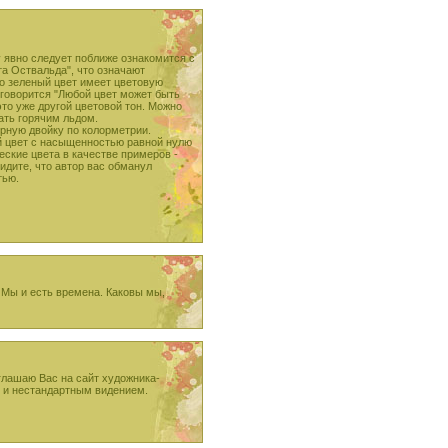
у явно следует поближе ознакомится с
та Оствальда", что означают
то зеленый цвет имеет цветовую
 говорится "Любой цвет может быть
это уже другой цветовой тон. Можно
вать горячим льдом.
ирную двойку по колорметрии.
ой цвет с насыщенностью равной нулю
ские цвета в качестве примеров -
идите, что автор вас обманул
тью.
 Мы и есть времена. Каковы мы,
глашаю Вас на сайт художника-
й и нестандартным видением.