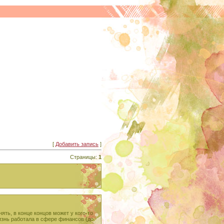
[
Добавить запись
]
Страницы:
1
ть, в конце концов может у кого-то
жизнь работала в сфере финансов (до