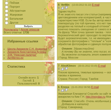
Пейзаж
8
.
VerMin
E-mail
(13-03-2012 01:22)
Портрет
0
Абстрактная
Здравствуйте.
Я не знаю кто писал эти статьи (наприме
Жанровая
цветоведением или колорметрией, в частн
Батальная
характеристики HSB. Если бы автор имел
Другое
температуру (по той причине, что нет та
разделен на теплый и холодный оттенок" 
конечно показать смещение от синего в ж
Результаты
|
Архив опросов
За фразу "Моя точка зрения такова - теп
Всего ответов:
1735
Ахроматический цвет проходит по вертик
будет ахроматическим, т.е. не имеющим 
Избранные ссылки
сохраните фотографии с "теплым" и "холо
обработав фотографии и сдвинув ползуно
Ответ
: Здравствуйте)
Школа Акварели С.Н. Андрияки
А почему Вы не знаете, кто писал, е
Акварели Константина Куземы
Вы можете оставить этот коммента
ЗХК "Невская палитра"
| Город: Moscow
АртМетео.ру
7
.
AlexKlimov
E-mail
(30-01-2012 03:45)
Статистика
0
Плохие времена, тяжелые времена — вот 
таковы и времена.
Онлайн всего:
1
Страна: Россия | Город: Тамбов
Гостей:
1
Пользователей:
0
6
.
Елена
E-mail
(11-01-2012 09:58)
0
Уважаемая Елизавета! Спасибо за сайт п
акварелиста Ким Г.Н.
http://moydao.ru
Може
Ответ
: Спасибо. Очень необычные 
Добавила в каталог)
| Город: Самарканд