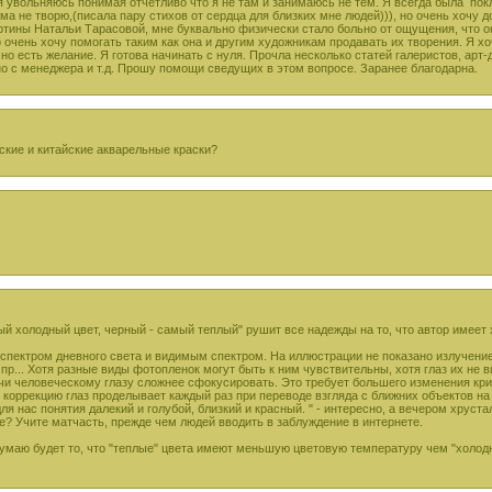
я увольняюсь понимая отчетливо что я не там и занимаюсь не тем. Я всегда была пок
ама не творю,(писала пару стихов от сердца для близких мне людей))), но очень хочу 
картины Натальи Тарасовой, мне буквально физически стало больно от ощущения, что 
 очень хочу помогать таким как она и другим художникам продавать их творения. Я хо
 но есть желание. Я готова начинать с нуля. Прочла несколько статей галеристов, арт-
о с менеджера и т.д. Прошу помощи сведущих в этом вопросе. Заранее благодарна.
нские и китайские акварельные краски?
мый холодный цвет, черный - самый теплый" рушит все надежды на то, что автор имее
спектром дневного света и видимым спектром. На иллюстрации не показано излучение
пр... Хотя разные виды фотопленок могут быть к ним чувствительны, хотя глаз их не в
учи человеческому глазу сложнее сфокусировать. Это требует большего изменения кри
 коррекцию глаз проделывает каждый раз при переводе взгляда с ближних объектов на
 нас понятия далекий и голубой, близкий и красный. " - интересно, а вечером хруста
е? Учите матчасть, прежде чем людей вводить в заблуждение в интернете.
думаю будет то, что "теплые" цвета имеют меньшую цветовую температуру чем "холодн