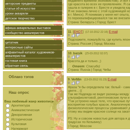
недавнего времени экономистом). И вот 
авторские предметы
где красота во всех ее проявлениях. Я с
зашла в галерею в г. Бресте и увидела 
статьи об искусстве
Я не знакома лично с этой художницей но
уроки акварели
в г. Минск). Я понимаю у меня нет опыта,
то переквалифицировался так же внезапн
детское творчество
Страна: Беларусь | Город: Брест
афиша акварельных выставок
11
.
[
ЕНОТ
]
E-mail
(17-10-2012 22:16)
сообщество аквалеристов
0
Подскажите, пожалуйста, где купить япо
цитатник
Страна: Россия | Город: Москва
интересные сайты
алфавитный каталог художников-
10
.
barsik
(25-03-2012 02:07)
аквалеристов
0
гостевая книга
Красота да и только..;)
обратная связь
Ответ
: Спасибо)
Страна: Russia | Город: Чебы
Облако тэгов
9
.
VerMin
E-mail
(13-03-2012 01:23)
0
Фраза "я бы определила так: белый - са
цвете... ((
Наш опрос
Так же Надежда не видит разницы между 
ультрафиолетовой, рентгеновские лучи и 
"Так устроено наше тело, что красные л
Ваш любимый жанр живописи
восприятии голубых красок. Аналогичную
Архитектура
физиологические процессы уравнивают для
Анималистическая
этому мы видим красное солнце на закат
Декоративная
PS: Ну и совсем новостью для автора я 
Историческая
градусах по Кельвину)
Культовая
| Город: Moscow
Натюрморт