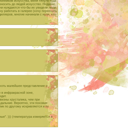
лонником искусства, меня тянуло туда
доносить до людей искусство. Недавно
они нуждаются что-бы их увидели люди.
чу работать в галерее (хочу переехать
диллеров, многие начинали с нуля, кто-
т хоть малейшее представление о
 в инфракрасной зоне,
идит.
визны хрусталика, чем при
 дальние. Вероятно, эти похожие
лик по другому искривляется и по
ые". ))) (температура измеряется в