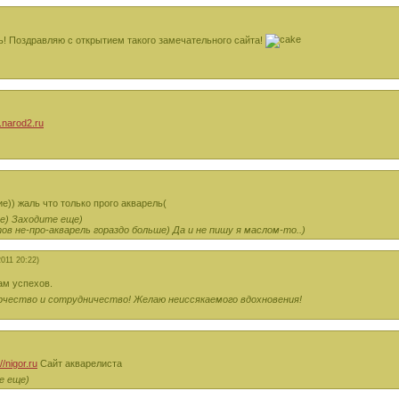
ль! Поздравляю с открытием такого замечательного сайта!
d.narod2.ru
е)) жаль что только прого акварель(
ве) Заходите еще)
в не-про-акварель гораздо больше) Да и не пишу я маслом-то..)
2011 20:22)
ам успехов.
орчество и сотрудничество! Желаю неиссякаемого вдохновения!
//nigor.ru
Сайт акварелиста
е еще)