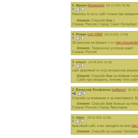
5
.
Ирина
[
Казмаляр
]
(01-12-2011 06:26)
0
Наконец-то есть сайт только про акваре
Ответ
: Спасибо Вам )
Страна: Россия | Город: Санкт-Петербург
4
.
Роман
[
zet-1986
]
(24-10-2011 17:08)
0
3D рисунки на бумаге ===>
http://risunki3
Ответ
: Творческих успехов вам!)
Страна: Россия
3
.
ольга
(24-06-2011 11:18)
0
сайт красявый оч оч)) интересное решени
Ответ
: Спасибо Вам на добром сло
Сайт про акварель, потому что сайто
2
.
Вячеслав Епифанов
[
epifanov
]
(31-03-
+1
Спасибо за внимание и за комплимент. В
Ответ
: Спасибо Вам больше за тв
Страна: Россия | Город: Ярославль
1
.
nigor
(20-01-2011 12:55)
0
Красивый сайт, и вы заходите ко мне
http:
Ответ
: Спасибо за ссылку! Заходит