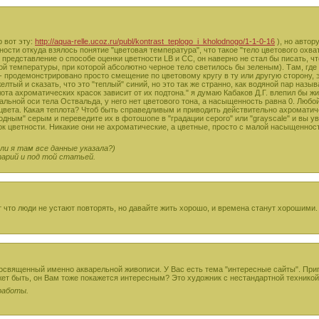
р вот эту:
http://aqua-relle.ucoz.ru/publ/kontrast_teplogo_i_kholodnogo/1-1-0-16
), но автор
ости откуда взялось понятие "цветовая температура", что такое "тело цветового охва
 представление о способе оценки цветности LB и СС, он наверно не стал бы писать, ч
кой температуры, при которой абсолютно черное тело светилось бы зеленым). Там, где
- продемонстрировано просто смещение по цветовому кругу в ту или другую сторону, 
елтый и сказать, что это "теплый" синий, но это так же странно, как водяной пар назы
лота ахроматических красок зависит от их подтона." я думаю Кабаков Д.Г. влепил бы ж
альной оси тела Оствальда, у него нет цветового тона, а насыщенность равна 0. Люб
цвета. Какая теплота? Чтоб быть справедливым и приводить действительно ахроматиче
дным" серым и переведите их в фотошопе в "градации серого" или "grayscale" и вы ув
к цветности. Никакие они не ахроматические, а цветные, просто с малой насыщеннос
сли я там все данные указала?)
рий и под той статьей.
что люди не устают повторять, но давайте жить хорошо, и времена станут хорошими.
освященный именно акварельной живописи. У Вас есть тема "интересные сайты". При
т быть, он Вам тоже покажется интересным? Это художник с нестандартной технико
работы.